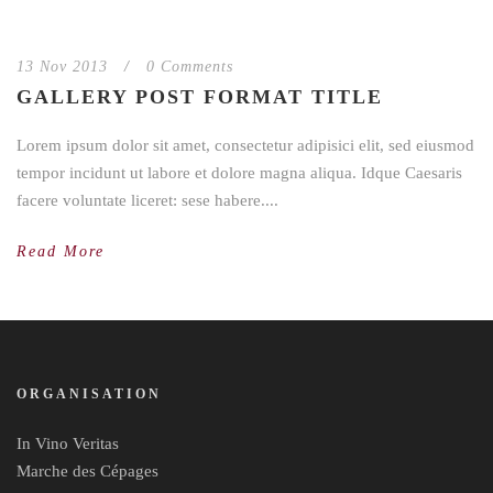
13 Nov 2013
/
0 Comments
GALLERY POST FORMAT TITLE
Lorem ipsum dolor sit amet, consectetur adipisici elit, sed eiusmod
tempor incidunt ut labore et dolore magna aliqua. Idque Caesaris
facere voluntate liceret: sese habere....
Read More
ORGANISATION
In Vino Veritas
Marche des Cépages