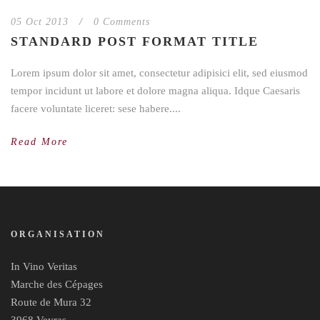
05 Oct 2013
/
0 Comments
STANDARD POST FORMAT TITLE
Lorem ipsum dolor sit amet, consectetur adipisici elit, sed eiusmod
tempor incidunt ut labore et dolore magna aliqua. Idque Caesaris
facere voluntate liceret: sese habere....
Read More
ORGANISATION
In Vino Veritas
Marche des Cépages
Route de Mura 32