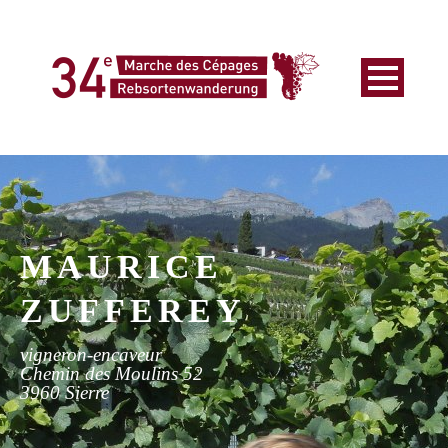
MAURICE
ZUFFEREY
vigneron-encaveur
Chemin des Moulins 52
3960 Sierre