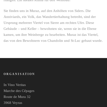
Hängen. Ein ideales Klima für den Weinbau!
Sie finden uns in Muraz, auf den Anhöhen von Siders. Die
Anniviards, ein Volk, das Wandertierhaltung betreibt, sind der
Ursprung mehrerer Viertel von Sierre am rechten Ufer. Diese
Gebäude – und Keller – bewohnten sie, wenn sie in die Ebene
kamen, um ihre Weinberge zu bearbeiten. Muraz ist das Viertel,
das von den Bewohnern von Chandolin und St-Luc gebaut wurde.
ORGANISATION
In Vino Veritas
Marche des Cépages
Route de Mura 32
3968 Veyras